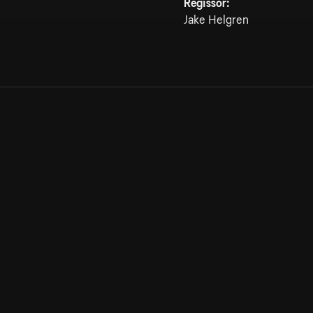
Regissör:
Jake Helgren
Allmänna villkor
Kun
Integritetspolicy
Pre
Cookiepolicy
Kon