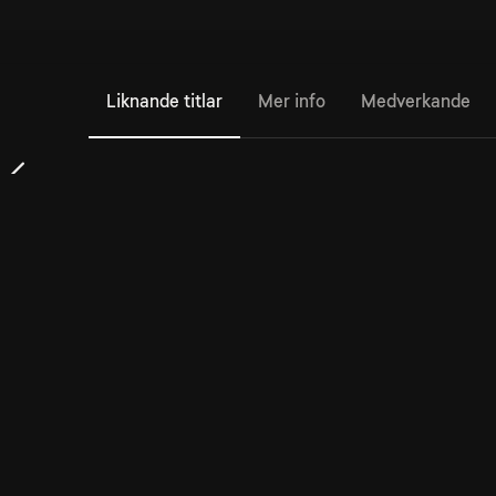
Liknande titlar
Mer info
Medverkande