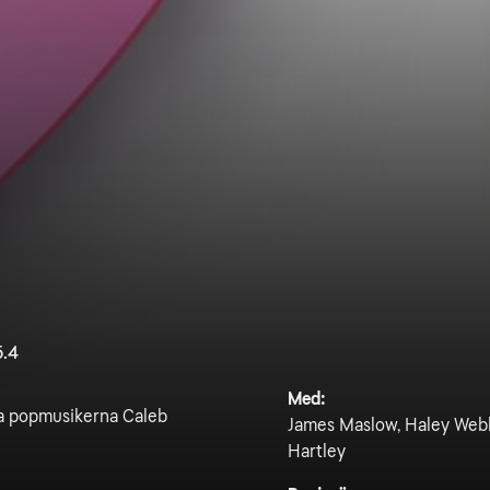
5.4
Med:
öra popmusikerna Caleb
James Maslow, Haley Webb
Hartley