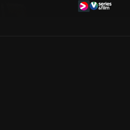
Allmänna villkor
Kun
Integritetspolicy
Pre
Cookiepolicy
Kon