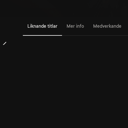
Liknande titlar
Mer info
Medverkande