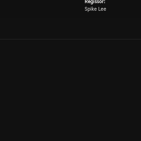
Regissör:
Spike Lee
Allmänna villkor
Kun
Integritetspolicy
Pre
Cookiepolicy
Kon