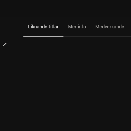
Liknande titlar
Mer info
Medverkande