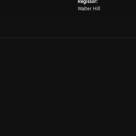
Regissör:
Walter Hill
Allmänna villkor
Kun
Integritetspolicy
Pre
Cookiepolicy
Kon