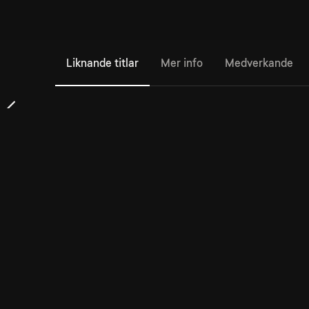
Liknande titlar
Mer info
Medverkande