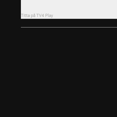
Bea får veta att banken medvetet övervärderat sina
tillgångar.
Titta på
TV4 Play
7. Avsked
Waltin försöker få tag på ett inspelat samtal som int
får läcka ut.
Titta på
TV4 Play