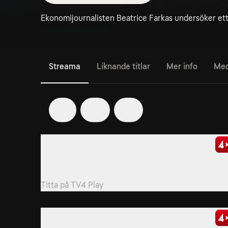
Ekonomijournalisten Beatrice Farkas undersöker ett 
Streama
Liknande titlar
Mer info
Med
1
2
3
1. Q3
Reportern Bea lyckas inte värja sig när hon blir
förälskad i den charmige bankdirektören Peder.
Titta på
TV4 Play
4. Farkas