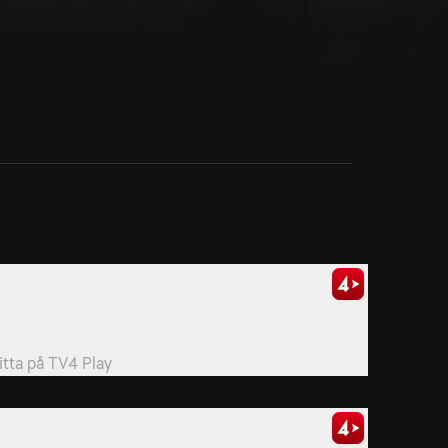
. All In
eder gör allt för att ordna upp röran innan det är för
ent.
itta på
TV4 Play
. 48 timmar