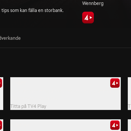
Wennberg
tips som kan fälla en storbank.
verkande
2. MMV
3
Beas undersökningar tyder på att tipset stämmer och
P
hon forsätter att gräva.
s
Titta på
TV4 Play
T
5. Jakten
6