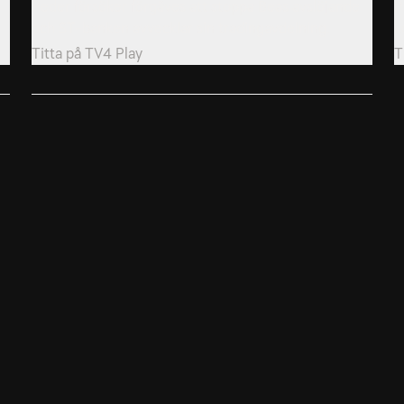
Peder försöker förgäves att stoppa Beas avslöjande
P
och ST-banken avvecklar sin tradingavdelning.
k
Titta på
TV4 Play
T
8. Elefanterna
e
Bea kommer tillbaka till jobbet och får nyheten om
vad som hänt Beijer. Hon misstänker Otto.
Titta på
TV4 Play
Allmänna villkor
Kun
Integritetspolicy
Pre
Cookiepolicy
Kon
Tillgänglighet