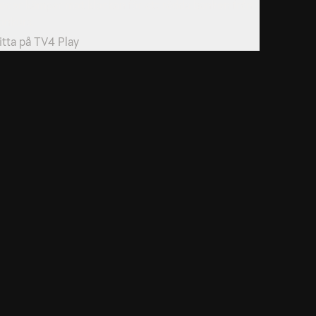
eder kämpar mot klockan för att rädda banken från
onkurs.
itta på
TV4 Play
dservice
ss
takta oss