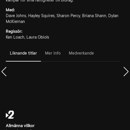
kämpar för sina rättigheter till bidrag.
Med:
Dave Johns, Hayley Squires, Sharon Percy, Briana Shann, Dylan
McKiernan
Regissör:
Ken Loach, Laura Obiols
Liknande titlar
Mer info
Medverkande
Allmänna villkor