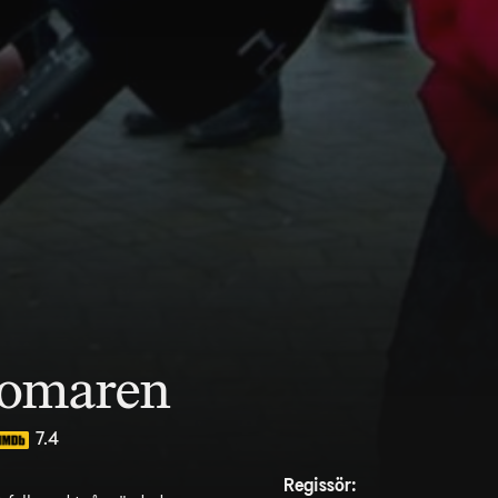
domaren
7.4
Regissör: