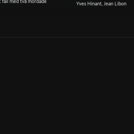
 fall med två mördade
Yves Hinant, Jean Libon
Allmänna villkor
Kun
Integritetspolicy
Pre
Cookiepolicy
Kon