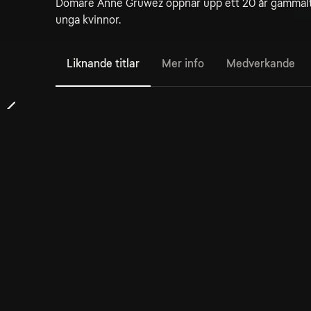
Domare Anne Gruwez öppnar upp ett 20 år gammalt
unga kvinnor.
Liknande titlar
Mer info
Medverkande