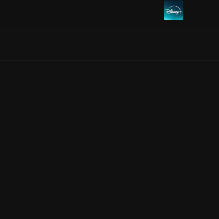
Allmänna villkor
Kun
Integritetspolicy
Pre
Cookiepolicy
Kon