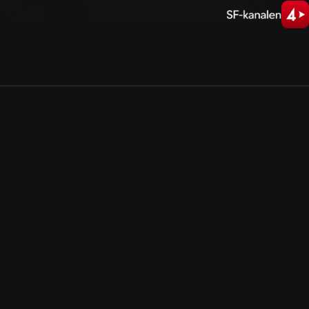
Allmänna villkor
Kun
Integritetspolicy
Pre
Cookiepolicy
Kon