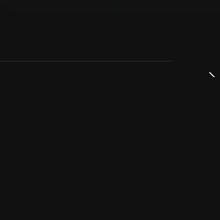
dservice
ss
takta oss