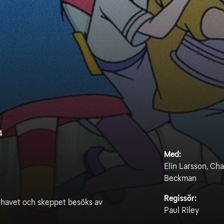
t
4
Med:
Elin Larsson, Cha
Beckman
Regissör:
rhavet och skeppet besöks av
Paul Riley