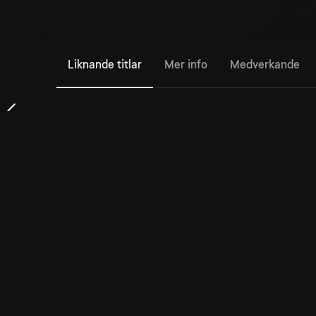
Liknande titlar
Mer info
Medverkande