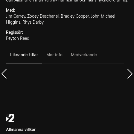
Carl Allen är en man vars liv har fastnat och hans nyckelord är nej.
Med:
Jim Carrey, Zooey Deschanel, Bradley Cooper, John Michael
Higgins, Rhys Darby
Regissör:
Peyton Reed
Liknande titlar
Mer info
Medverkande
Allmänna villkor