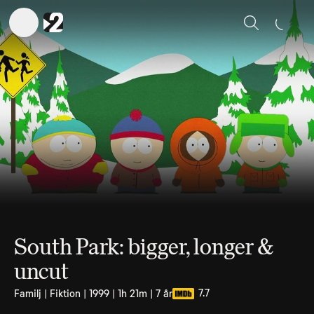
Sök
South Park: bigger, longer &
uncut
7.7
Familj | Fiktion | 1999 | 1h 21m | 7 år