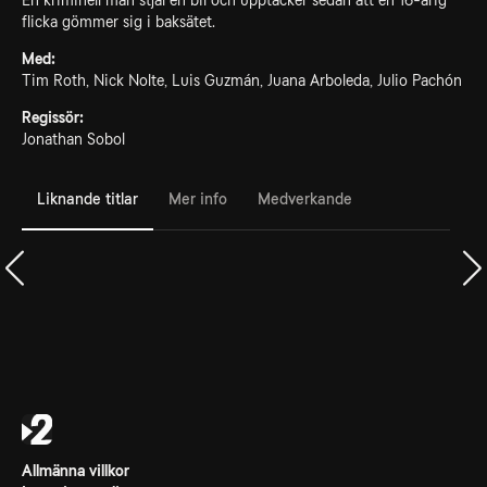
En kriminell man stjäl en bil och upptäcker sedan att en 16-årig
flicka gömmer sig i baksätet.
Med:
Tim Roth, Nick Nolte, Luis Guzmán, Juana Arboleda, Julio Pachón
Regissör:
Jonathan Sobol
Liknande titlar
Mer info
Medverkande
Allmänna villkor