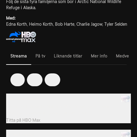
Följ de sista fyra familjerna som bor i Arctic National Wildlife
Refuge i Alaska.
Med:
Edna Korth, Heimo Korth, Bob Harte, Charlie Jagow, Tyler Selden
Streama
På tv
Liknande titlar
Mer info
Medverka
1
3
4
1. No Man's Land
Det är höst på Arctic National Wildlife Refuge och den
amerikanska renen migrerar, samt en björn...
Titta på
HBO Max
2. The Hunted