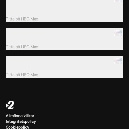
Mörkret har gjort intrång och Heimo befinner sig ute i
vildmarken, väldigt långt hemifrån, medan...
Titta på
HBO Max
7. Inget varar för evigt
Vintern lider mot sitt slut och invånarna blickar mot framtiden.
Titta på
HBO Max
8. Mörkrets slut
Solen har äntligen återvänt.
Titta på
HBO Max
Allmänna villkor
Integritetspolicy
Cookiepolicy