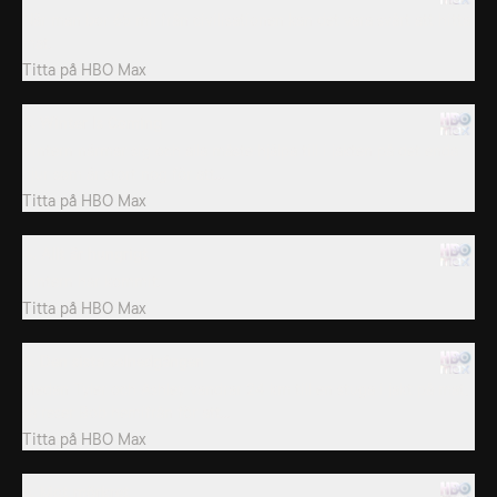
När man bor 65 mil från civilisationen kan det vara svårt att hitta
mat.
Titta på
HBO Max
3. Winter Is Coming
Vintern närmar sig och alla måste hjälpa till i jakten på det enda
djur som är stort nog för att...
Titta på
HBO Max
4. Allt är hungrigt
Vintern har kommit.
Titta på
HBO Max
5. Den sista solnedgången
Medan Tyler och Ashley vandrar 24 km till en stuga i jakt på mat,
så reser Bob hemifrån för att...
Titta på
HBO Max
6. Mot mörkret