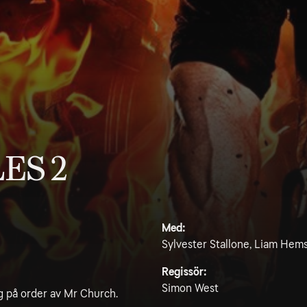
ES 2
Med:
Sylvester Stallone, Liam Hems
Regissör:
Simon West
g på order av Mr Church.