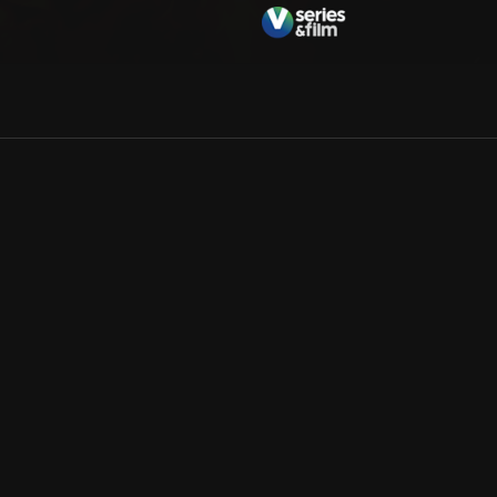
Allmänna villkor
Kun
Integritetspolicy
Pre
Cookiepolicy
Kon