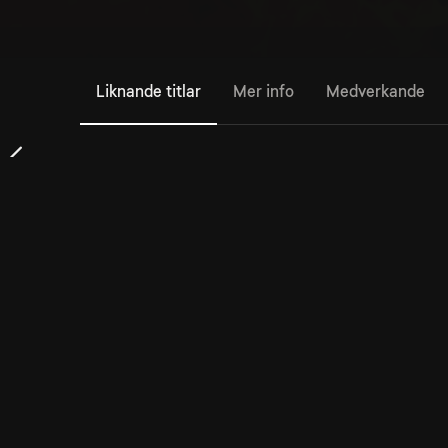
Liknande titlar
Mer info
Medverkande