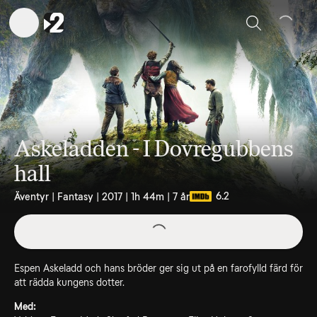
Sök
Askeladden - I Dovregubbens
hall
6.2
Äventyr | Fantasy | 2017 | 1h 44m | 7 år
Espen Askeladd och hans bröder ger sig ut på en farofylld färd för
att rädda kungens dotter.
Med: