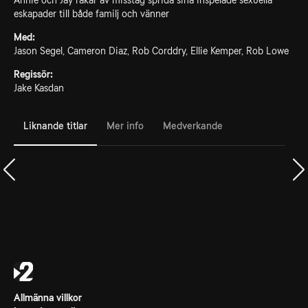
Annie och Jay råkar av misstag sprida sina inspelade sexuella
eskapader till både familj och vänner
Med:
Jason Segel, Cameron Diaz, Rob Corddry, Ellie Kemper, Rob Lowe
Regissör:
Jake Kasdan
Liknande titlar
Mer info
Medverkande
Allmänna villkor