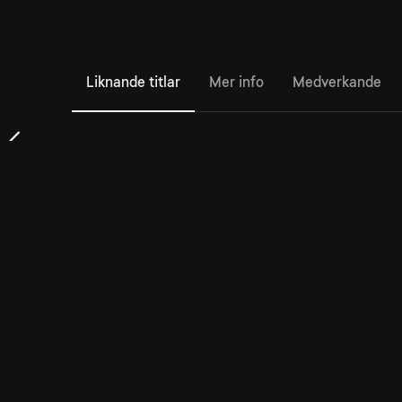
Liknande titlar
Mer info
Medverkande