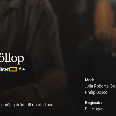
öllop
6.4
llåten
Med:
Julia Roberts, D
Philip Bosco
Regissör:
omöjlig dröm till en ofattbar
P.J. Hogan