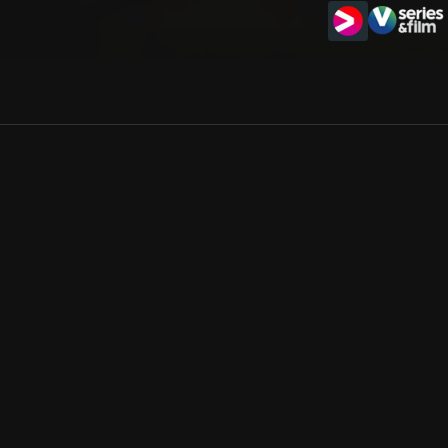
Allmänna villkor
Kun
Integritetspolicy
Pre
Cookiepolicy
Kon