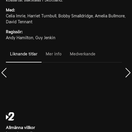
koasartat släktkalas i Skottland.
Med:
Celia Imrie, Harriet Turnbull, Bobby Smalldridge, Amelia Bullmore,
David Tennant
Regissör:
Andy Hamilton, Guy Jenkin
Liknande titlar
Mer info
Medverkande
Allmänna villkor