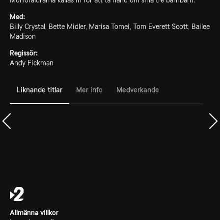
Morföräldrarna kallas in för att ta hand om sina tre barnbarn.
Med:
Billy Crystal, Bette Midler, Marisa Tomei, Tom Everett Scott, Bailee
Madison
Regissör:
Andy Fickman
Liknande titlar
Mer info
Medverkande
Allmänna villkor