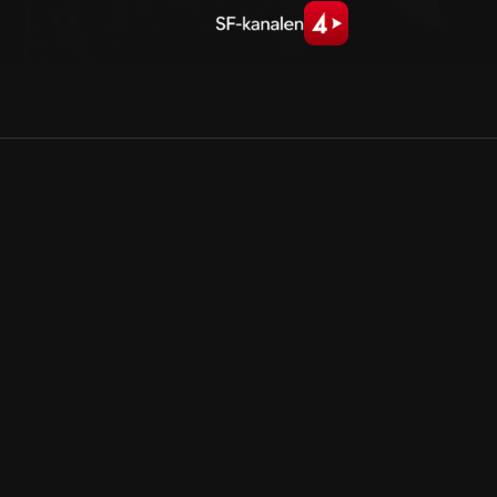
Allmänna villkor
Kun
Integritetspolicy
Pre
Cookiepolicy
Kon