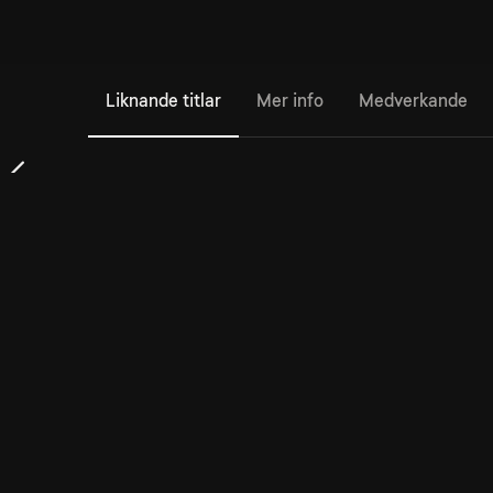
Liknande titlar
Mer info
Medverkande