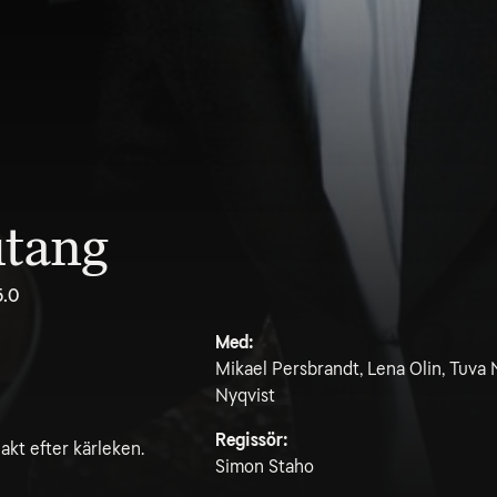
utang
5.0
Med:
Mikael Persbrandt, Lena Olin, Tuva
Nyqvist
Regissör:
jakt efter kärleken.
Simon Staho