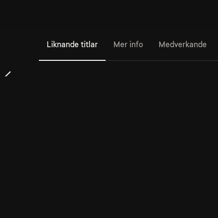
Liknande titlar
Mer info
Medverkande