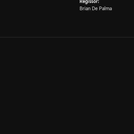
Regissör:
Brian De Palma
Allmänna villkor
Kun
Integritetspolicy
Pre
Cookiepolicy
Kon