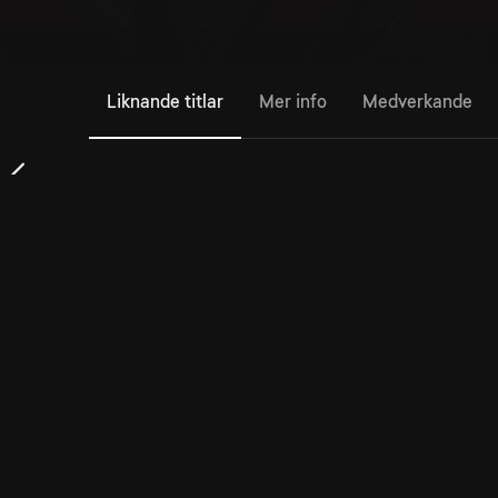
Liknande titlar
Mer info
Medverkande