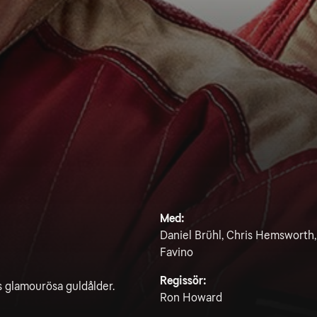
Med:
Daniel Brühl, Chris Hemsworth, 
Favino
Regissör:
s glamourösa guldålder.
Ron Howard