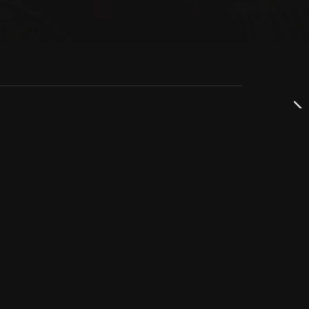
dservice
ss
takta oss