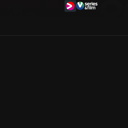
Allmänna villkor
Kun
Integritetspolicy
Pre
Cookiepolicy
Kon