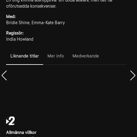
En ung kvinna återupplivar sin döda älskare, men det får
oförutsedda konsekvenser.
Med:
Bridie Shine, Emma-Kate Barry
Regissör:
India Howland
Liknande titlar
Mer info
Medverkande
Allmänna villkor