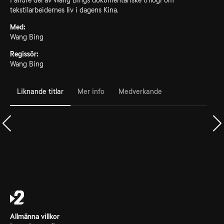
I andre del av Wang Bings dokumentariske trilogi om
tekstilarbeidernes liv i dagens Kina.
Med:
Wang Bing
Regissör:
Wang Bing
Liknande titlar
Mer info
Medverkande
Allmänna villkor