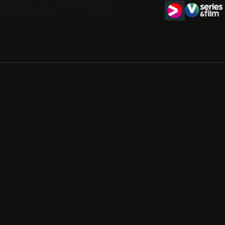
Allmänna villkor
Kun
Integritetspolicy
Pre
Cookiepolicy
Kon