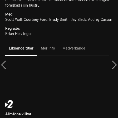
En man som bara står ett par månader inför döden blir återigen
förälskad i sin hustru.
Med:
Scott Wolf, Courtney Ford, Brady Smith, Jay Black, Audrey Casson
Regissör:
Brian Herzlinger
Liknande titlar
Mer info
Medverkande
Allmänna villkor