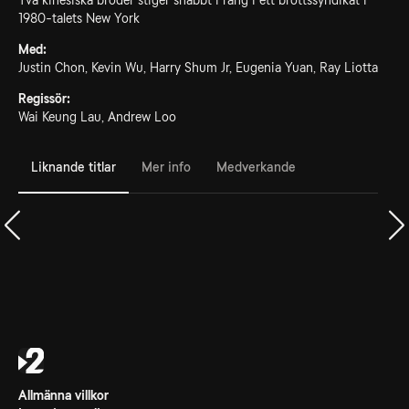
Två kinesiska bröder stiger snabbt i rang i ett brottssyndikat i
1980-talets New York
Med:
Justin Chon, Kevin Wu, Harry Shum Jr, Eugenia Yuan, Ray Liotta
Regissör:
Wai Keung Lau, Andrew Loo
Liknande titlar
Mer info
Medverkande
Allmänna villkor