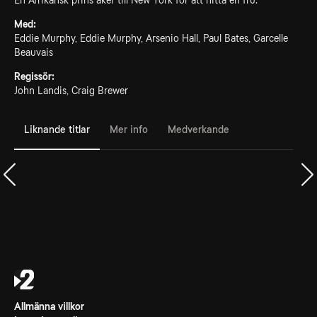
En Afrikansk prins åker till New York för att hitta en fru.
Med:
Eddie Murphy, Eddie Murphy, Arsenio Hall, Paul Bates, Garcelle
Beauvais
Regissör:
John Landis, Craig Brewer
Liknande titlar
Mer info
Medverkande
Allmänna villkor