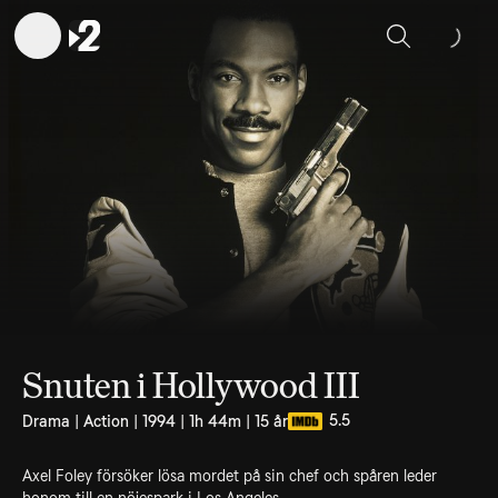
Sök
Snuten i Hollywood III
5.5
Drama | Action | 1994 | 1h 44m | 15 år
Axel Foley försöker lösa mordet på sin chef och spåren leder