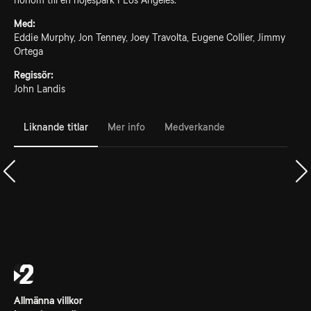
honom till en nöjespark i Los Angeles.
Med:
Eddie Murphy, Jon Tenney, Joey Travolta, Eugene Collier, Jimmy
Ortega
Regissör:
John Landis
Liknande titlar
Mer info
Medverkande
Allmänna villkor