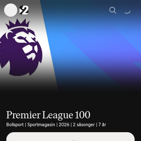
Sök
Premier League 100
Bollsport | Sportmagasin | 2026 | 2 säsonger | 7 år