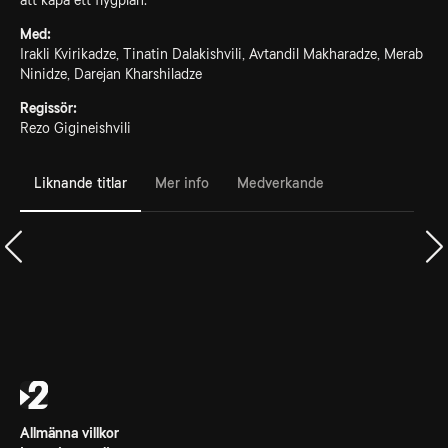
att kapa ett flygplan.
Med:
Irakli Kvirikadze, Tinatin Dalakishvili, Avtandil Makharadze, Merab
Ninidze, Darejan Kharshiladze
Regissör:
Rezo Gigineishvili
Liknande titlar
Mer info
Medverkande
Allmänna villkor