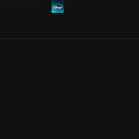
Allmänna villkor
Kun
Integritetspolicy
Pre
Cookiepolicy
Kon