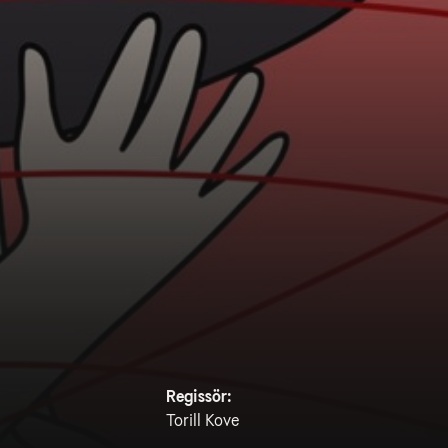
Regissör:
Torill Kove