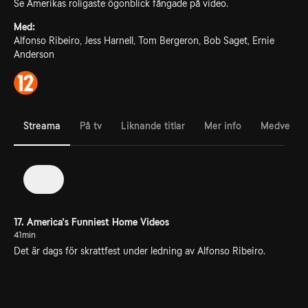
Se Amerikas roligaste ögonblick fångade på video.
Med:
Alfonso Ribeiro, Jess Harnell, Tom Bergeron, Bob Saget, Ernie
Anderson
Streama
På tv
Liknande titlar
Mer info
Medverka
32
17. America's Funniest Home Videos
41min
Det är dags för skrattfest under ledning av Alfonso Ribeiro.