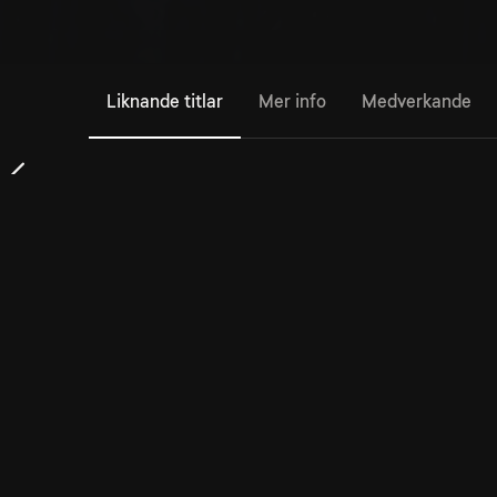
Liknande titlar
Mer info
Medverkande