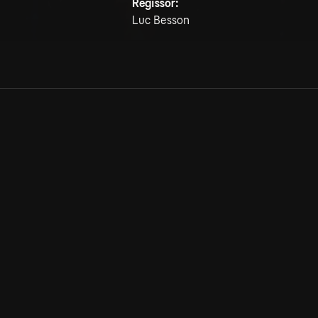
Regissör:
Luc Besson
Allmänna villkor
Kun
Integritetspolicy
Pre
Cookiepolicy
Kon