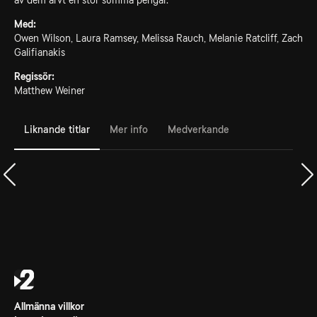
av dem ärvt en stor summa pengar.
Med:
Owen Wilson, Laura Ramsey, Melissa Rauch, Melanie Ratcliff, Zach
Galifianakis
Regissör:
Matthew Weiner
Liknande titlar
Mer info
Medverkande
Allmänna villkor