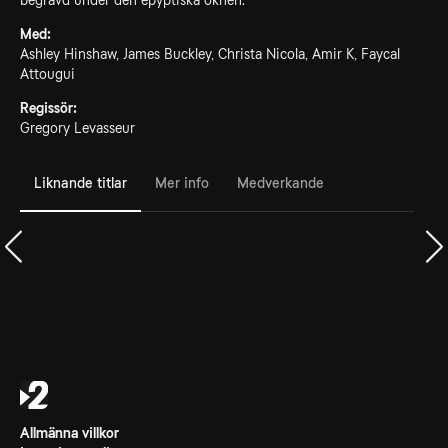
begravd under den epyptiska öknen.
Med:
Ashley Hinshaw, James Buckley, Christa Nicola, Amir K, Faycal
Attougui
Regissör:
Gregory Levasseur
Liknande titlar
Mer info
Medverkande
Allmänna villkor