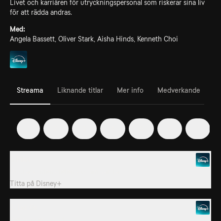
Livet och karriären för utryckningspersonal som riskerar sina liv
för att rädda andras.
Med:
Angela Bassett, Oliver Stark, Aisha Hinds, Kenneth Choi
Streama
Liknande titlar
Mer info
Medverkande
1
2
3
4
5
6
7
1. Pilot
Upptäck intensiteten vid larmsamtal.
Titta på
Disney+
2. Let Go
Det blir personligt.