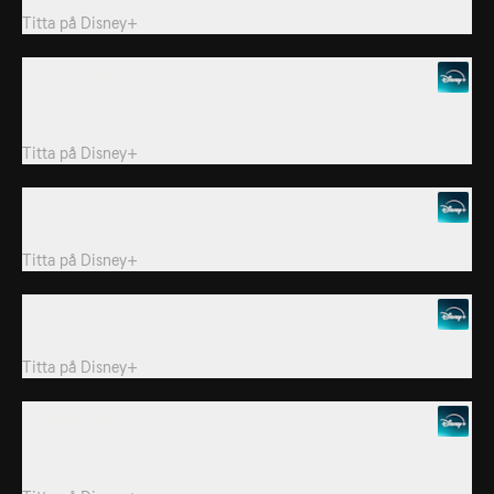
Titta på
Disney+
3. Next of Kin
Manskapet är förkrossade efter en olycka där en av de egna är
inblandade.
Titta på
Disney+
4. Worst Day Ever
En fruktansvärd flygplanskrasch gör Bobby helt förstörd.
Titta på
Disney+
5. Point of Origin
Bobby möter sitt förflutna.
Titta på
Disney+
6. Heartbreaker
Alla hjärtans dag är en blandning av romantik och
räddningsinsatser.