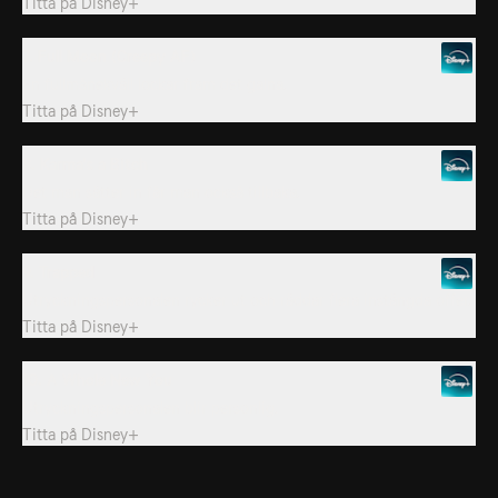
Titta på
Disney+
7. Full Moon (Creepy AF)
En fullmånekväll lockar fram det galna.
Titta på
Disney+
8. Karma's a Bitch
Det man sätter in får man också tillbaka.
Titta på
Disney+
9. Trapped
Utryckningspersonalen rycker ut och räddar flera instängda offer.
Titta på
Disney+
10. A Whole New You
Utryckningspersonalen blir personlig.
Titta på
Disney+