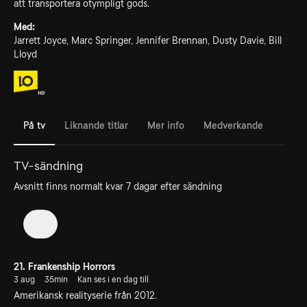
att transportera otympligt gods.
Med:
Jarrett Joyce, Marc Springer, Jennifer Brennan, Dusty Davie, Bill
Lloyd
På tv
Liknande titlar
Mer info
Medverkande
TV-sändning
Avsnitt finns normalt kvar 7 dagar efter sändning
2
21. Frankenship Horrors
3 aug
35min
Kan ses i en dag till
Amerikansk realityserie från 2012.