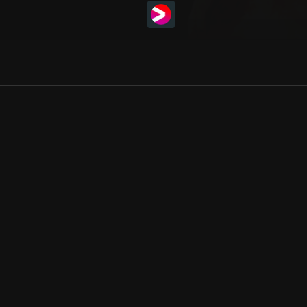
Allmänna villkor
Kun
Integritetspolicy
Pre
Cookiepolicy
Kon