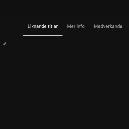
Liknande titlar
Mer info
Medverkande