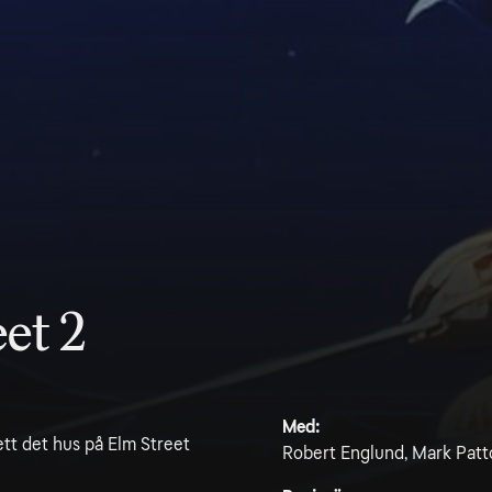
et 2
Med:
 ett det hus på Elm Street
Robert Englund, Mark Patto