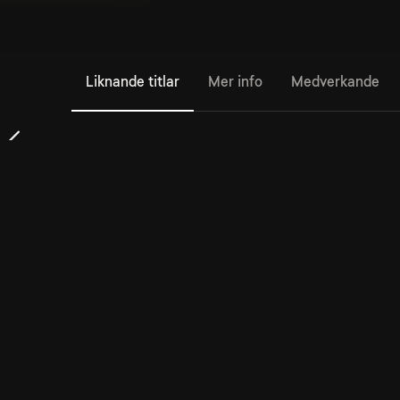
Liknande titlar
Mer info
Medverkande