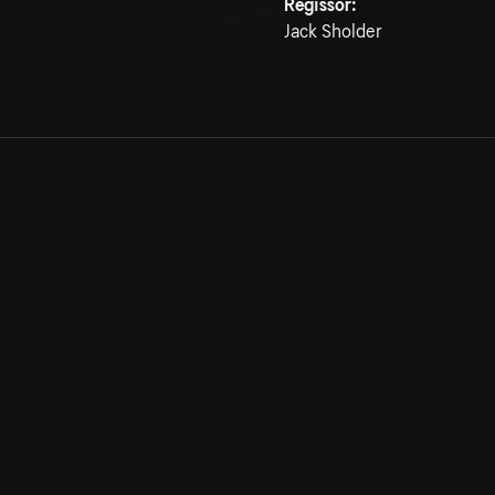
Regissör:
Jack Sholder
Allmänna villkor
Kun
Integritetspolicy
Pre
Cookiepolicy
Kon