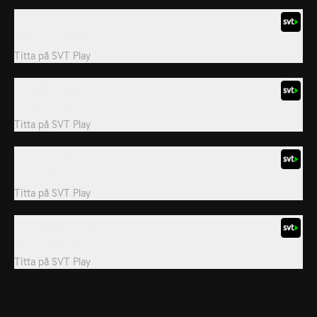
10. Stadens stolthet
Stadens stolthet.
Titta på
SVT Play
11. Värdfamiljen
Värdfamiljen.
Titta på
SVT Play
12. Fula fiskar
Fula fiskar.
Titta på
SVT Play
13. Rymdkristallen
Rymdkristallen.
Titta på
SVT Play