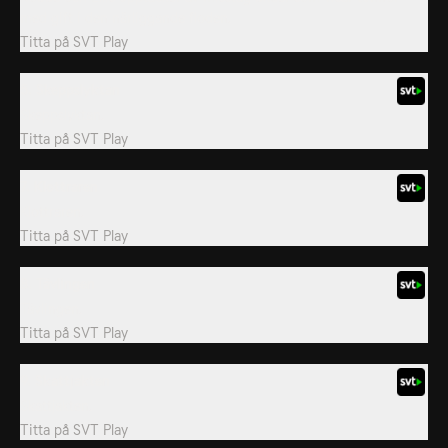
med gift i den närliggande floden.
Titta på
SVT Play
5. Skeppslyktan
Skeppslyktan.
Titta på
SVT Play
7. Klottraren
Klottraren.
Titta på
SVT Play
8. Tävlingen
Tävlingen.
Titta på
SVT Play
9. Skattjakten
Skattjakten.
Titta på
SVT Play