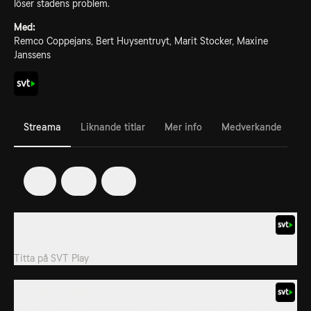
löser stadens problem.
Med:
Remco Coppejans, Bert Huysentruyt, Marit Stocker, Maxine
Janssens
Streama
Liknande titlar
Mer info
Medverkande
1
2
3
1. En svårknäckt nöt
Kosmoo hittar en kokosnöt och tar den med sig.
Titta på
SVT Play
4. Bioniskt avfall
Robbe och Ellis upptäcker av misstag bilder som visar tunnor