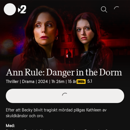
Sök
Ann Rule: Danger in the Dorm
5.1
Thriller | Drama | 2024 | 1h 26m | 15 år
Efter att Becky blivit tragiskt mördad plågas Kathleen av
skuldkänslor och oro.
Med: