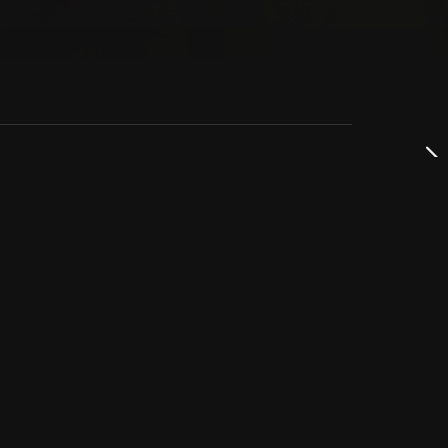
dservice
ss
takta oss