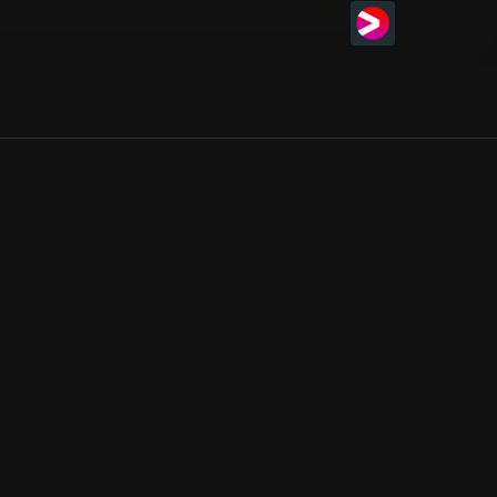
Allmänna villkor
Kun
Integritetspolicy
Pre
Cookiepolicy
Kon