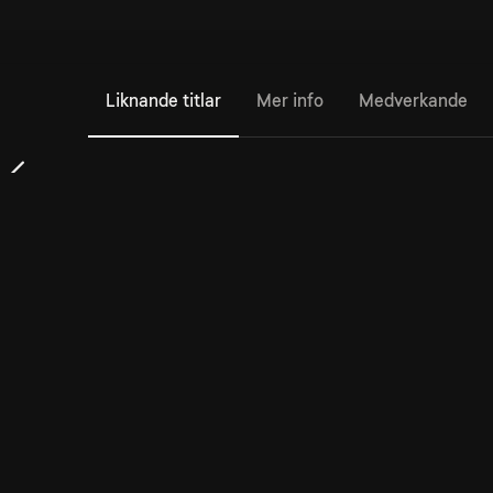
Liknande titlar
Mer info
Medverkande