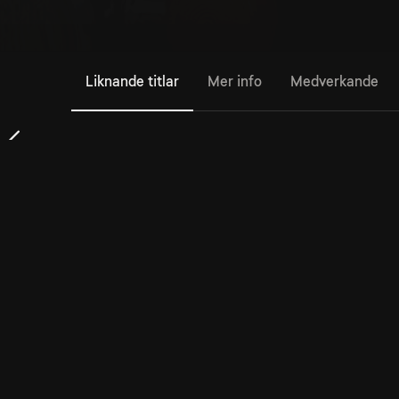
Liknande titlar
Mer info
Medverkande