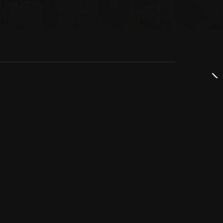
dservice
ss
takta oss