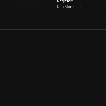
Regissör:
Kim Mordaunt
Allmänna villkor
Kun
Integritetspolicy
Pre
Cookiepolicy
Kon