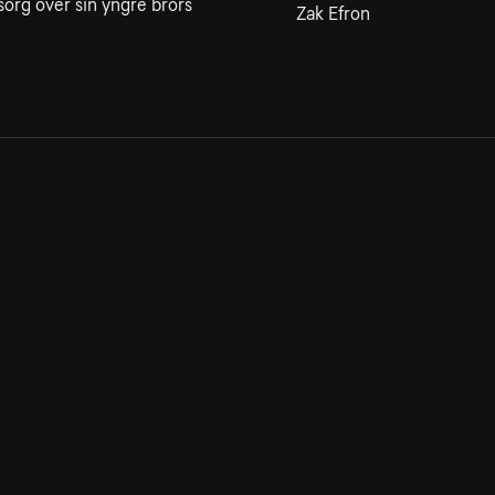
sorg över sin yngre brors
Zak Efron
Allmänna villkor
Kun
Integritetspolicy
Pre
Cookiepolicy
Kon