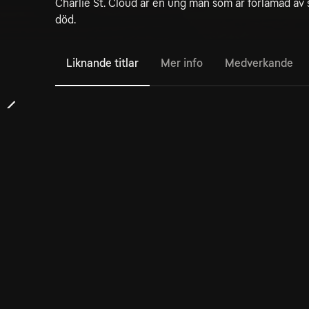
Charlie St. Cloud är en ung man som är förlamad av 
död.
Liknande titlar
Mer info
Medverkande