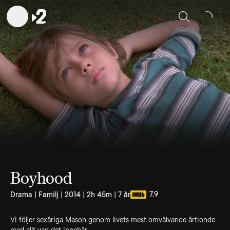
Sök
Boyhood
7.9
Drama | Familj | 2014 | 2h 45m | 7 år
Vi följer sexåriga Mason genom livets mest omvälvande årtionde