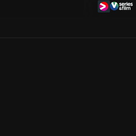
Allmänna villkor
Kun
Integritetspolicy
Pre
Cookiepolicy
Kon