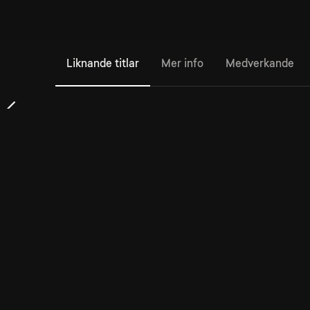
Liknande titlar
Mer info
Medverkande