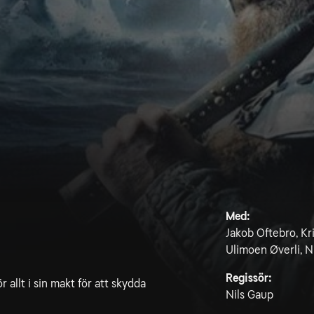
Med:
Jakob Oftebro, Kr
Ulimoen Øverli, Ni
Regissör:
 allt i sin makt för att skydda
Nils Gaup