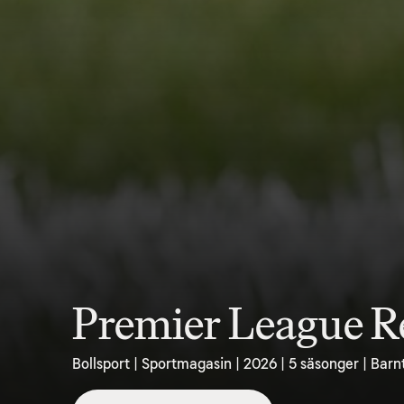
Premier League R
Bollsport | Sportmagasin | 2026 | 5 säsonger | Barnt