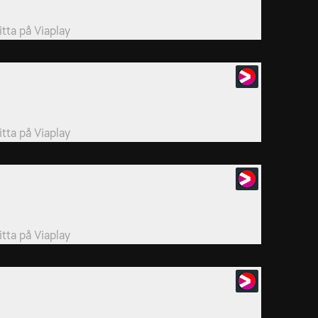
en senaste omgången av världens bästa fotbollsliga.
itta på
Viaplay
8. Omgång 18
 Premier League Review får du sammandrag från
en senaste omgången av världens bästa fotbollsliga.
itta på
Viaplay
1. Omgång 21
 Premier League Review får du sammandrag från
en senaste omgången av världens bästa fotbollsliga.
itta på
Viaplay
4. Omgång 24
 Premier League Review får du sammandrag från
en senaste omgången av världens bästa fotbollsliga.