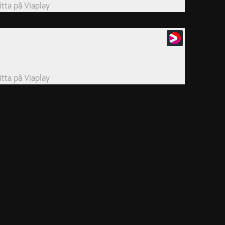
itta på
Viaplay
6. Omgång 36
 det här programmet ser vi tillbaka på de största
gonblicken från den 36:e omgången av den...
itta på
Viaplay