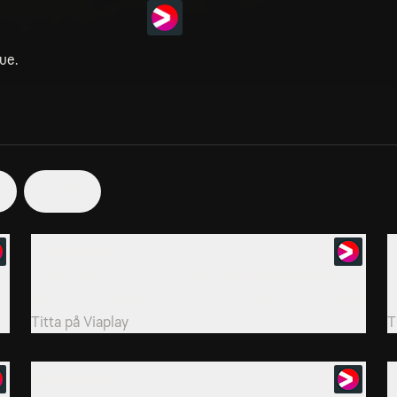
ue.
2023
2. Omgång 2
3
I Premier League Review får du sammandrag från
I
a.
den senaste omgången av världens bästa fotbollsliga.
d
Titta på
Viaplay
T
5. Omgång 5
6