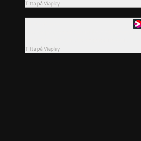
Titta på
Viaplay
34. Omgång 34
I det här programmet ser vi tillbaka på de största
ögonblicken från den 34:e omgången av den...
Titta på
Viaplay
37. Omgång 37
I det här programmet ser vi tillbaka på de största
ögonblicken från den 37:e omgången av den...
Titta på
Viaplay