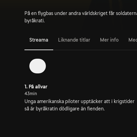
På en flygbas under andra världskriget får soldatern
byråkrati.
Streama
Liknande titlar
Mer info
Med
1
1. På allvar
43min
Unga amerikanska piloter upptäcker att i krigstider
så är byråkratin dödligare än fienden.
4. Omkörningsfilen
41min