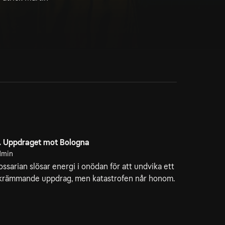
. Uppdraget mot Bologna
1min
ossarian slösar energi i onödan för att undvika ett
krämmande uppdrag, men katastrofen når honom.
. Växlande stämningar
4min