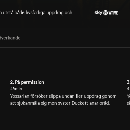
a utstå både livsfarliga uppdrag och
verkande
2. På permission
3
45min
4
Yossarian försöker slippa undan fler uppdrag genom
Y
att sjukanmäla sig men syster Duckett anar oråd.
s
5. Störtdykning
6
41min
4