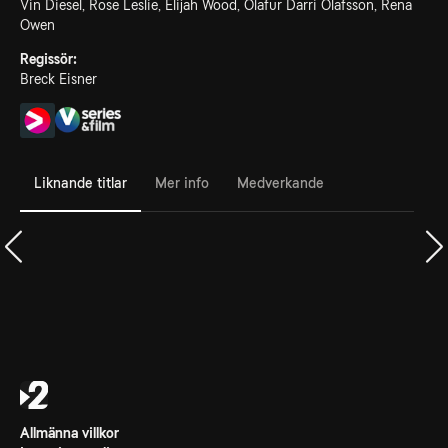
Vin Diesel, Rose Leslie, Elijah Wood, Ólafur Darri Ólafsson, Rena
Owen
Regissör:
Breck Eisner
Liknande titlar
Mer info
Medverkande
Allmänna villkor